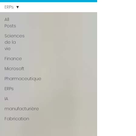
ERPs
All
Posts
Sciences
de la
vie
Finance
Microsoft
Pharmaceutique
ERPs
IA
manufacturière
Fabrication