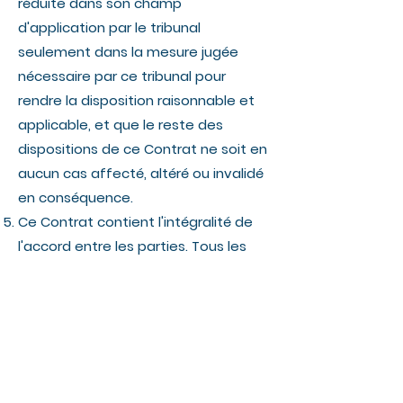
réduite dans son champ
d'application par le tribunal
seulement dans la mesure jugée
nécessaire par ce tribunal pour
rendre la disposition raisonnable et
applicable, et que le reste des
dispositions de ce Contrat ne soit en
aucun cas affecté, altéré ou invalidé
en conséquence.
Ce Contrat contient l'intégralité de
l'accord entre les parties. Tous les
accords ont été inclus dans ce
Contrat. Les déclarations qui ont pu
être faites par une partie à ce
Contrat peuvent être en certains
points incompatibles avec ce
Contrat écrit final. Toutes ces