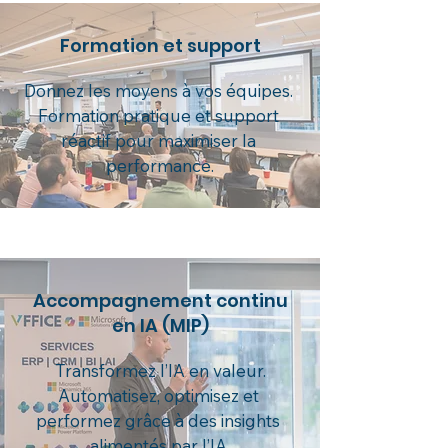
Formation et support
Donnez les moyens à vos équipes. 

Formation pratique et support 
réactif pour maximiser la 
performance.
Accompagnement continu
en IA (MIP)
Transformez l’IA en valeur.

Automatisez, optimisez et 
performez grâce à des insights 
alimentés par l’IA.