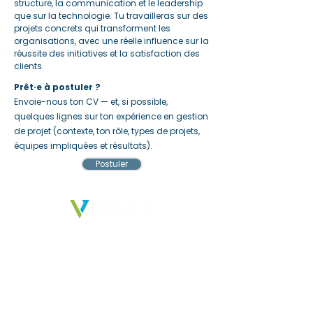
structure, la communication et le leadership
que sur la technologie. Tu travailleras sur des
projets concrets qui transforment les
organisations, avec une réelle influence sur la
réussite des initiatives et la satisfaction des
clients.
Prêt·e à postuler ?
Envoie-nous ton CV — et, si possible,
quelques lignes sur ton expérience en gestion
de projet (contexte, ton rôle, types de projets,
équipes impliquées et résultats).
Postuler
Nous fournissons des solutions qui
permettent aux entreprises, aux
personnes et aux idées de créer un
réel impact.
SECTEURS