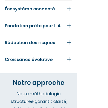
Un système aligné sur vos
Écosystème connecté
opérations
Des outils Microsoft intégrés
Fondation prête pour l’IA
entre eux
Une plateforme propice à
Réduction des risques
l’automatisation et à
l’innovation
Une approche structurée et
Croissance évolutive
maîtrisée
Une technologie qui s’adapte à
votre entreprise
Notre approche
Notre méthodologie
structurée garantit clarté,