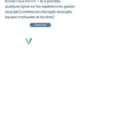
Envoie-nous ton CV — et, si possible,
quelques lignes sur ton expérience en gestion
de projet (contexte, ton rôle, types de projets,
équipes impliquées et résultats).
Postuler
Nous fournissons des solutions qui
permettent aux entreprises, aux
personnes et aux idées de créer un
réel impact.
SECTEURS
Pharma et sciences de la vie
Industriel
Construction
Alimentation et boissons
Services professionnels