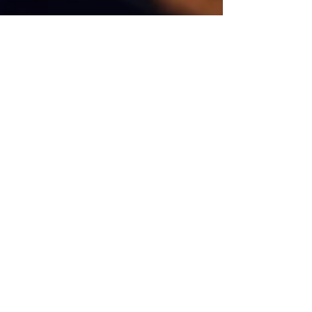
Charlotte A.Y.
2 min de lecture
La finance est prête
pour une percée avec
l’IA générative
L’IA générative transforme déjà de
nombreux secteurs, et son potentiel en