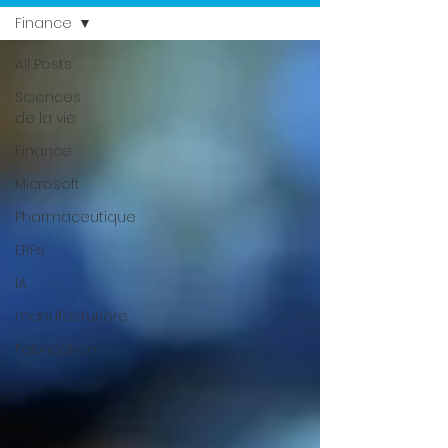
Finance
All Posts
Sciences
de la vie
Finance
Microsoft
Pharmaceutique
ERPs
IA
manufacturière
Fabrication