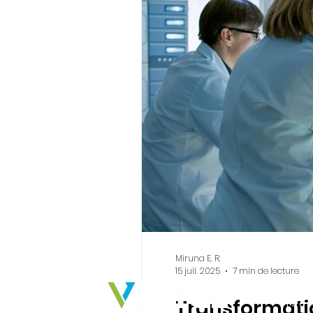
Miruna E. R.
15 juil. 2025
7 min de lecture
SE
Transformatio
Phar