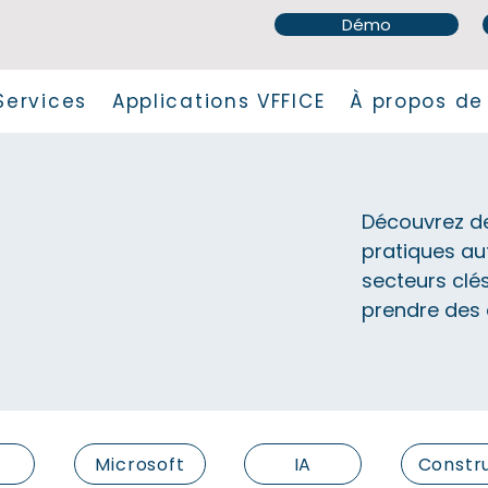
Démo
Services
Applications VFFICE
À propos de
Découvrez de
pratiques aut
secteurs clé
prendre des d
Microsoft
IA
Constr