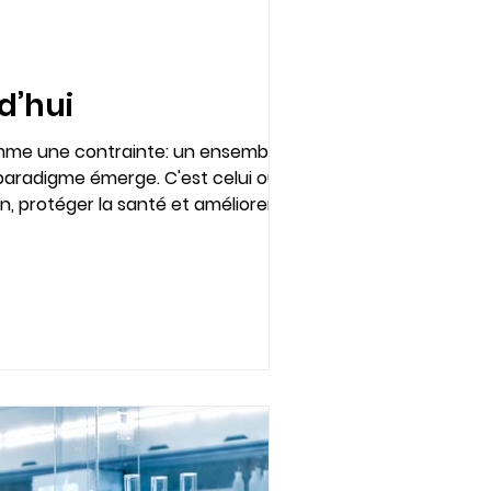
d’hui
omme une contrainte: un ensemble
paradigme émerge. C'est celui où
n, protéger la santé et améliorer les
é en avantage concurrentiel.