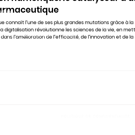
Dynamics 365 CRM
nou
harmaceutique
striel
Power Platform
Notr
truction
Power BI
Carr
ue connaît l’une de ses plus grandes mutations grâce à l
entation et boissons
Microsoft Fabric
 digitalisation révolutionne les sciences de la vie, en metta
ices professionnels
Azure
ans l’amélioration de l’efficacité, de l’innovation et de l
Microsoft 365
Copilot AI
Applications VFFICE
POLITIQUE DE CONFIDENTIALITÉ
rvés