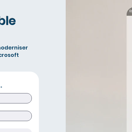
ble
moderniser
crosoft
*