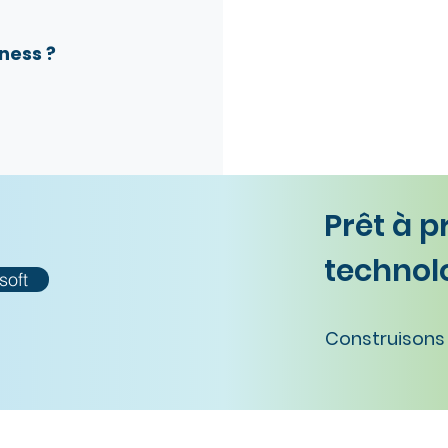
ness ?
Prêt à p
technolo
soft
Construisons 