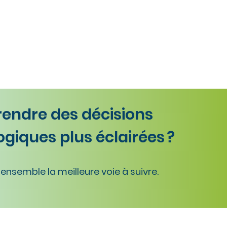
rendre des décisions
giques plus éclairées ?
ensemble la meilleure voie à suivre.