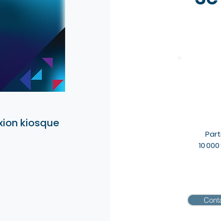
xion kiosque
Part
10 000
Cont