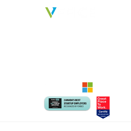
SE
Phar
vie
Indu
Cons
Nous fournissons des solutions
Alim
qui permettent aux
Serv
entreprises, aux personnes et
aux idées de créer un réel
impact.