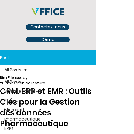
Contactez-nous
Démo
Post
All Posts
Rim El kassaby
All Posts
26 févr.
5 min de lecture
CRM, ERP et EMR : Outils
Sciences de la vie
Clés pour la Gestion
Finance
Microsoft
des données
Pharmaceutique
Pharmaceutique
ERPs