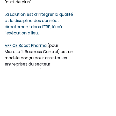
"outil de plus".
La solution est d’intégrer la qualité 
et la discipline des données 
directement dans l’ERP, là où 
l’exécution a lieu.
VFFICE Boost Pharma
(pour 
Microsoft Business Central) 
est un 
module conçu pour
 assister les 
entreprises du secteur 
pharmaceutique à optimiser la 
qualité de leurs produits. Il offre des 
fonctionnalités avancées pour le 
contrôle de la qualité, la conformité 
et la gestion des données.
VFFICE Boost Pharma
 r
enforce la 
qualité et la conformité avec des 