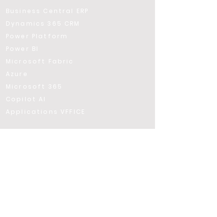
​Business Central ERP
Dynamics 365 CRM
Power Platform
Power BI
Microsoft Fabric
Azure
Microsoft 365
Copilot AI
Applications VFFICE
VFFICE
À propos de nous
Notre culture
Carrières