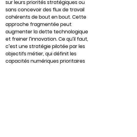
sur leurs priorités stratégiques ou 
sans concevoir des flux de travail 
cohérents de bout en bout. Cette 
approche fragmentée peut 
augmenter la dette technologique 
et freiner l’innovation. Ce qu’il faut, 
c’est une stratégie pilotée par les 
objectifs métier, qui définit les 
capacités numériques prioritaires 
et la manière dont elles soutiennent 
les 
ambitions globaux en R&D
.
L’initiative “
plai
” illustre bien 
comment des outils numériques 
ciblés peuvent améliorer la 
conception des essais, optimiser la 
sélection des sites et renforcer la 
diversité en impliquant des 
populations sous-représentées. Les 