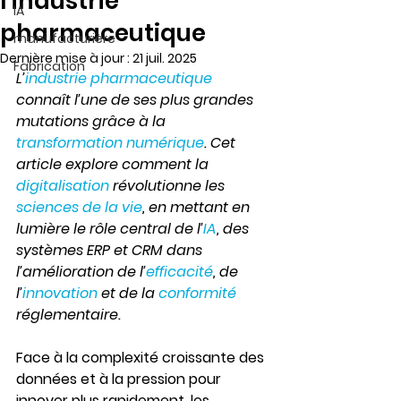
l’industrie
IA
pharmaceutique
manufacturière
Dernière mise à jour :
21 juil. 2025
Fabrication
L’
industrie pharmaceutique
connaît l’une de ses plus grandes 
mutations grâce à la 
transformation numérique
. Cet 
article explore comment la 
digitalisation
 révolutionne les 
sciences de la vie
, en mettant en 
lumière le rôle central de l’
IA
, des 
systèmes ERP et CRM dans 
l’amélioration de l’
efficacité
, de 
l’
innovation
 et de la 
conformité
réglementaire.
Face à la complexité croissante des 
données et à la pression pour 
innover plus rapidement, les 