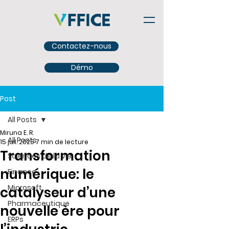
Contactez-nous
Démo
Post
All Posts
Miruna E. R.
All Posts
15 juil. 2025
7 min de lecture
Transformation
Sciences de la vie
numérique: le
Finance
Microsoft
catalyseur d’une
Pharmaceutique
nouvelle ère pour
ERPs