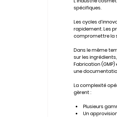
L’industrie cosmét
spécifiques.
Les cycles d’inno
rapidement. Les pr
compromettre la s
Dans le même temps
sur les ingrédients
Fabrication (GMP)
une documentation 
La complexité opér
gèrent :
Plusieurs gam
Un approvisio