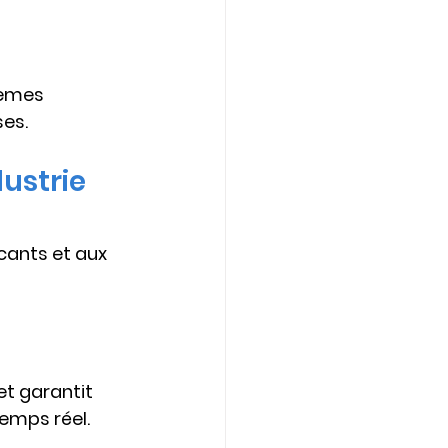
tèmes 
ses.
ustrie 
cants et aux 
et garantit 
emps réel.