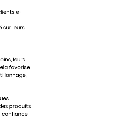
lients e-
 sur leurs 
ins, leurs 
la favorise 
illonnage, 
ues 
des produits 
a confiance 