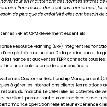
nover tout en maintenant des normes strictes de q
ntaire. Pour réussir dans cet environnement, les e
soin de plus que de créativité elles ont besoin de 
ystèmes 
ERP et CRM
 deviennent essentiels.
rprise Resource Planning (ERP)
 intègrent les fonctio
n d’une plateforme unique. De la production et la g
à la finance et aux ventes, l’ERP connecte tous les 
tir d’une seule source de données fiable.
 systèmes 
Customer Relationship Management (C
s à gérer les interactions clients, les relations av
s retours du marché. Le CRM relie les activités de ve
vice client, permettant aux entreprises d’avoir une 
performance opérationnelle et leur expérience clie