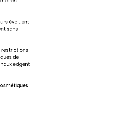
ntaires 
urs évoluent 
nt sans 
restrictions 
iques de 
onaux exigent 
 cosmétiques 