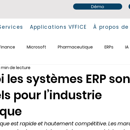
Démo
Services
Applications VFFICE
À propos de
Finance
Microsoft
Pharmaceutique
ERPs
IA
 min de lecture
i les systèmes ERP son
ls pour l’industrie
ique
ique est rapide et hautement compétitive. Les mar