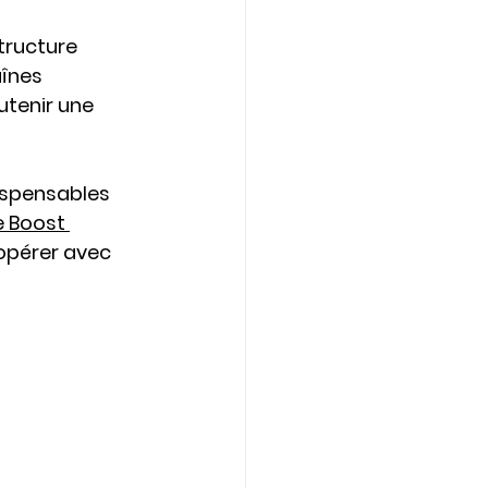
tructure 
înes 
utenir une 
ispensables 
e Boost 
opérer avec 