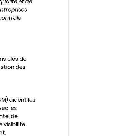
ualité et de 
ntreprises 
contrôle 
ns clés de 
estion des 
RM)
 aident les 
ec les 
nte, de 
visibilité 
nt.