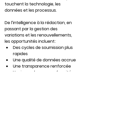
touchent la technologie, les 
données et les processus.
De l’
intelligence
 à la 
rédaction
, en 
passant par la 
gestion des 
variations
 et les 
renouvellements
, 
les opportunités incluent :
Des cycles de soumission plus 
rapides
Une qualité de données accrue
Une transparence renforcée
Un risque de non-conformité 
réduit
Une meilleure collaboration
Une diminution de la charge 
manuelle
Ensemble, ces outils créent 
un 
écosystème réglementaire 
connecté
, axé sur l’efficacité, la 