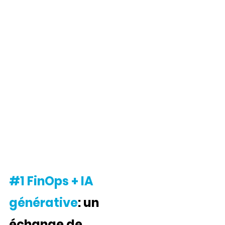
#1
 FinOps + IA 
générative
: un 
échange de 