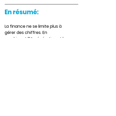
En résumé:
La finance ne se limite plus à 
gérer des chiffres. En 
combinant l’IA générative et le 
FinOps, les CFOs 
peuvent fournir des analyses plus 
rapides, des prévisions plus 
fiables et des 
stratégies capables de 
générer une valeur durable pour 
l’entreprise. 
Finance